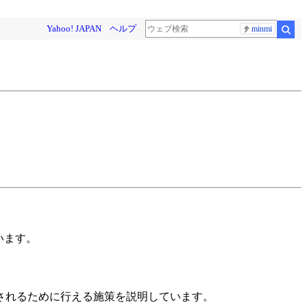
Yahoo! JAPAN
ヘルプ
minmi
検
います。
されるために行える施策を説明しています。